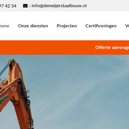
: info@demeijerstaalbouw.nl
97 42 54
Home
Onze diensten
Projecten
Certificeringen
V
Offerte aanvrag