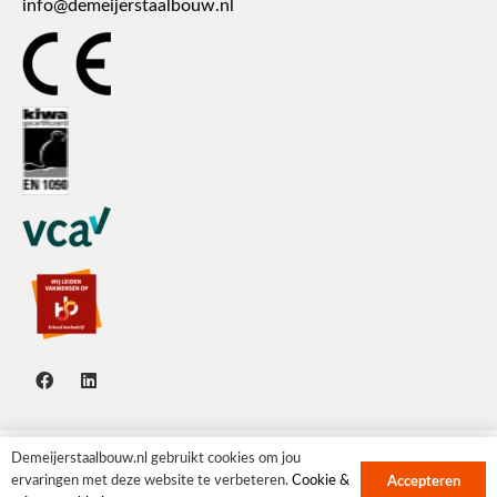
info@demeijerstaalbouw.nl
Demeijerstaalbouw.nl gebruikt cookies om jou
Copyright demeijerstaalbouw.nl |
Cookie &
ervaringen met deze website te verbeteren.
Cookie &
Accepteren
privacyverklaring
|
Sitemap