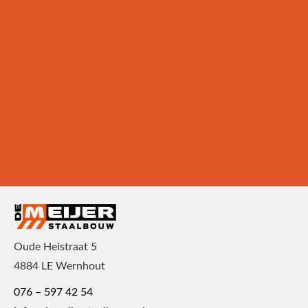
HET EERSTE WAT WIJ
OPBOUWEN IS EEN RELATIE.
Heeft u een vraag en/of wilt u meer informatie hebben?
Wij staan altijd klaar om u verder te helpen.
Heeft u een vraag?
Offerte aanvragen
Oude Heistraat 5
4884 LE Wernhout
076 – 597 42 54