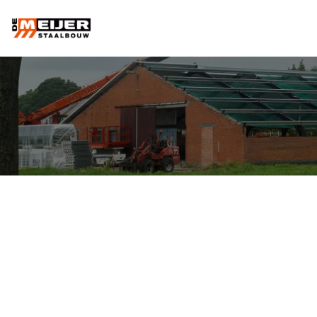
DAKRENOVATIE
BENT U TOE AAN EEN
DAKRENOVATIE?
Ziet uw dak er niet meer mooi uit, heeft u last van een
lekkage(s) of moet er asbest worden verwijderd? Dan
kan, in tegenstelling tot slopen, een dakrenovatie een