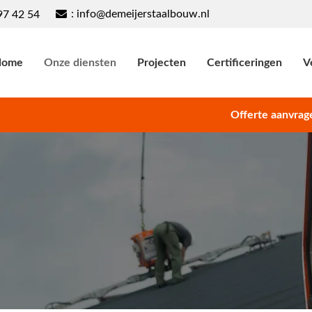
: info@demeijerstaalbouw.nl
97 42 54
Home
Onze diensten
Projecten
Certificeringen
V
Offerte aanvrag