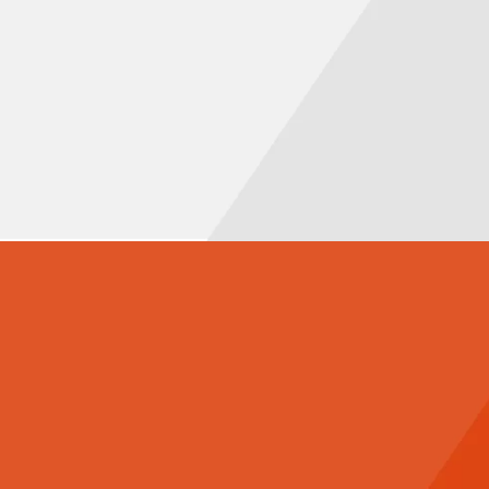
NIEUWBOUW
 RELATIE.
 verder te helpen.