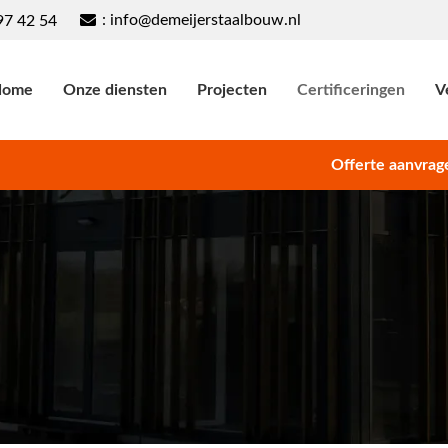
: info@demeijerstaalbouw.nl
97 42 54
Home
Onze diensten
Projecten
Certificeringen
V
Offerte aanvrag